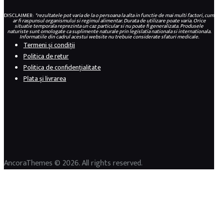
DISCLAIMER:
*rezultatele pot varia de la o persoana la alta in functie de mai multi factori, cum
ar fi raspunsul organismului si regimul alimentar. Durata de utilizare poate varia. Orice
situatie temporala reprezinta un caz particular si nu poate fi generalizata. Produsele
naturiste sunt omologate ca suplimente naturale prin legislatia nationala si internationala.
Informatiile din cadrul acestui website nu trebuie considerate sfaturi medicale.
Termeni și condiții
Politica de retur
Politica de confidențialitate
Plata și livrarea
AncoraThemes © 2026. All rights reserved.