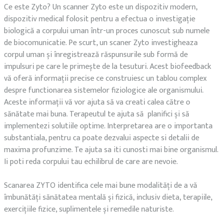
Ce este Zyto? Un scanner Zyto este un dispozitiv modern,
dispozitiv medical folosit pentru a efectua o investigație
biologică a corpului uman într-un proces cunoscut sub numele
de biocomunicatie. Pe scurt, un scaner Zyto investigheaza
corpul uman și înregistrează răspunsurile sub formă de
impulsuri pe care le primește de la tesuturi. Acest biofeedback
vă oferă informații precise ce construiesc un tablou complex
despre functionarea sistemelor fiziologice ale organismului.
Aceste informații vă vor ajuta să va creati calea către o
sănătate mai buna. Terapeutul te ajuta să planifici și să
implementezi solutiile optime. Interpretarea are o importanta
substantiala, pentru ca poate dezvalui aspecte si detalii de
maxima profunzime. Te ajuta sa iti cunosti mai bine organismul.
Ii poti reda corpului tau echilibrul de care are nevoie.
Scanarea ZYTO identifica cele mai bune modalități de a vă
îmbunătăți sănătatea mentală și fizică, inclusiv dieta, terapiile,
exercițiile fizice, suplimentele și remedile naturiste.