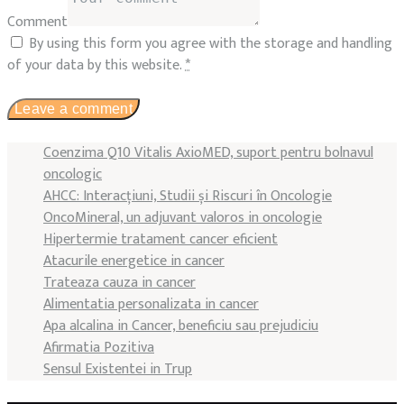
Comment
By using this form you agree with the storage and handling
of your data by this website.
*
Coenzima Q10 Vitalis AxioMED, suport pentru bolnavul
oncologic
AHCC: Interacțiuni, Studii și Riscuri în Oncologie
OncoMineral, un adjuvant valoros in oncologie
Hipertermie tratament cancer eficient
Atacurile energetice in cancer
Trateaza cauza in cancer
Alimentatia personalizata in cancer
Apa alcalina in Cancer, beneficiu sau prejudiciu
Afirmatia Pozitiva
Sensul Existentei in Trup