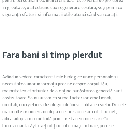
pentru persoana mea. Indiferent dacă este vorba de pierderea
în greutate, o afectiune sau regenerare celulara, veți primi cu
siguranță sfaturi si informatii utile atunci când va scanați.
Fara bani si timp pierdut
Având în vedere caracteristicile biologice unice personale și
necesitatea unor informații precise despre corpul tău,
majoritatea eforturilor de a obține bunăstarea generală sunt
costisitoare. Sa nu uitam ca suma factorilor emotionali,
mentali, energetici si fiziologici definesc calitatea vietii. De cele
mai multe ori incercam dupa ureche sau ce am citit pe net,
adica adoptam o metodă prin care facem incercari. Cu
biorezonanta Zyto veți obține informații actuale, precise